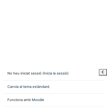
Obre
No heu iniciat sessió (
Inicia la sessió
)
Canvia al tema estàndard.
Funciona amb
Moodle