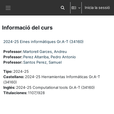
Ves al contingut principal
Inicia la sessió
Commuta l'entrada de la cerca
Panell lateral
Informació del curs
2024-25 Eines informàtiques Gr.A-T (34160)
Professor:
Martorell Garces, Andreu
Professor:
Perez Altarriba, Pedro Antonio
Professor:
Santos Perez, Samuel
Tipo
:
2024-25
Castellano
:
2024-25 Herramientas Informáticas Gr.A-T
(34160)
Inglés
:
2024-25 Computational tools Gr.A-T (34160)
Titulaciones
:
1107,1928