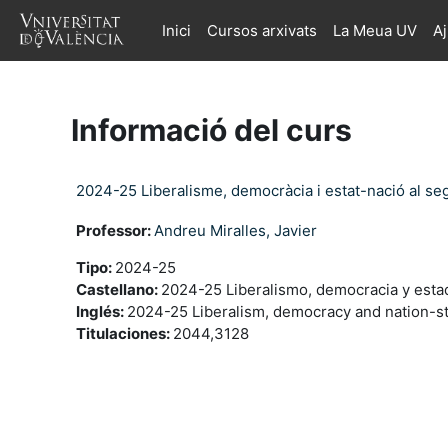
Ves al contingut principal
Inici
Cursos arxivats
La Meua UV
A
Informació del curs
2024-25 Liberalisme, democràcia i estat-nació al segl
Professor:
Andreu Miralles, Javier
Tipo
:
2024-25
Castellano
:
2024-25 Liberalismo, democracia y estado
Inglés
:
2024-25 Liberalism, democracy and nation-stat
Titulaciones
:
2044,3128