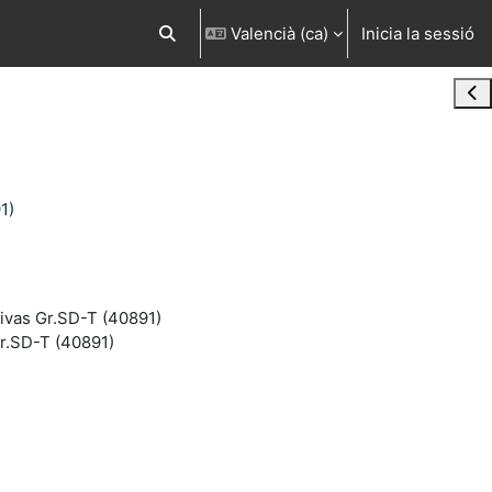
Valencià ‎(ca)‎
Inicia la sessió
Commuta l'entrada de la cerca
Obr
1)
tivas Gr.SD-T (40891)
Gr.SD-T (40891)