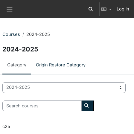
Skip to main content
Log in
Toggle search input
Side panel
Courses
2024-2025
2024-2025
Category
Origin Restore Category
Course categories
Search courses
Search courses
c25