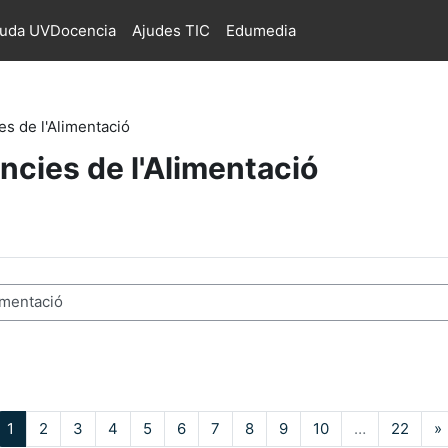
juda UVDocencia
Ajudes TIC
Edumedia
es de l'Alimentació
ncies de l'Alimentació
s
Pàgina 1
Pàgina 2
Pàgina 3
Pàgina 4
Pàgina 5
Pàgina 6
Pàgina 7
Pàgina 8
Pàgina 9
Pàgina 10
Pàgin
1
2
3
4
5
6
7
8
9
10
…
22
»