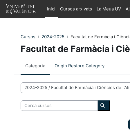
Ves al contingut principal
Inici
Cursos arxivats
La Meua UV
A
Cursos
2024-2025
Facultat de Farmàcia i Ciènci
Facultat de Farmàcia i Ciè
Categoria
Origin Restore Category
Categories de Cursos
Cerca cursos
Cerca curso