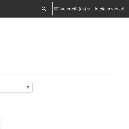
Valencià ‎(ca)‎
Inicia la sessió
Commuta l'entrada de la cerca
a 22
Pàgina següent