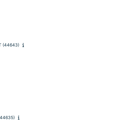
-T (44643)
 (44635)