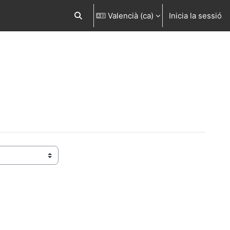
Valencià ‎(ca)‎
Inicia la sessió
Commuta l'entrada de la cerca