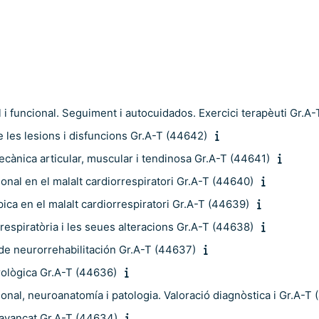
i funcional. Seguiment i autocuidados. Exercici terapèuti Gr.A
les lesions i disfuncions Gr.A-T (44642)
cànica articular, muscular i tendinosa Gr.A-T (44641)
nal en el malalt cardiorrespiratori Gr.A-T (44640)
ica en el malalt cardiorrespiratori Gr.A-T (44639)
respiratòria i les seues alteracions Gr.A-T (44638)
de neurorrehabilitación Gr.A-T (44637)
rològica Gr.A-T (44636)
nal, neuroanatomía i patologia. Valoració diagnòstica i Gr.A-T
 avançat Gr.A-T (44634)