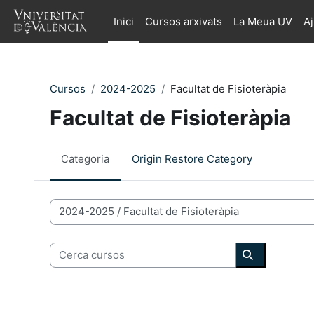
Ves al contingut principal
Inici
Cursos arxivats
La Meua UV
A
Cursos
2024-2025
Facultat de Fisioteràpia
Facultat de Fisioteràpia
Categoria
Origin Restore Category
Categories de Cursos
Cerca cursos
Cerca curso