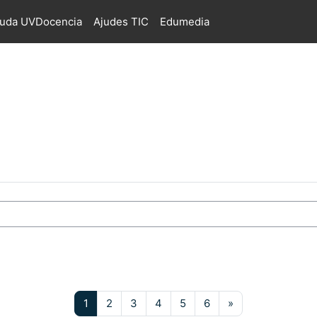
juda UVDocencia
Ajudes TIC
Edumedia
s
Pàgina 1
Pàgina 2
Pàgina 3
Pàgina 4
Pàgina 5
Pàgina 6
Pàgina següent
1
2
3
4
5
6
»