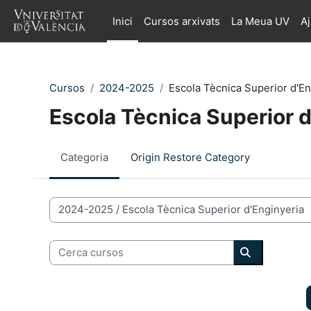
Ves al contingut principal
Inici
Cursos arxivats
La Meua UV
A
Cursos
2024-2025
Escola Tècnica Superior d'En
Escola Tècnica Superior d
Categoria
Origin Restore Category
Categories de Cursos
Cerca cursos
Cerca curso