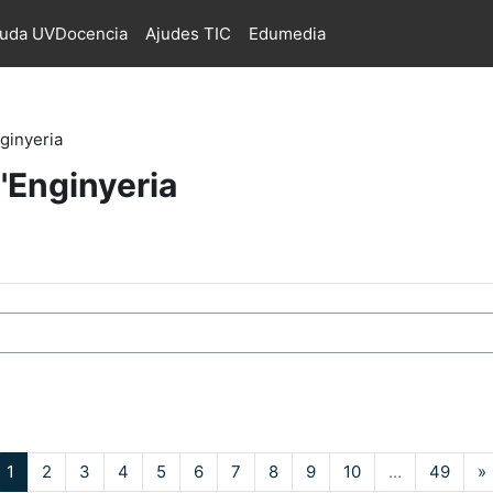
juda UVDocencia
Ajudes TIC
Edumedia
ginyeria
'Enginyeria
s
Pàgina 1
Pàgina 2
Pàgina 3
Pàgina 4
Pàgina 5
Pàgina 6
Pàgina 7
Pàgina 8
Pàgina 9
Pàgina 10
Pàgin
1
2
3
4
5
6
7
8
9
10
…
49
»