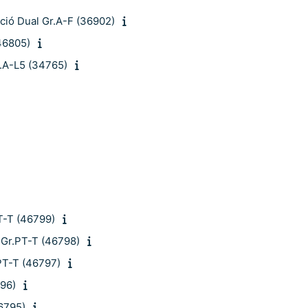
ció Dual Gr.A-F (36902)
46805)
r.A-L5 (34765)
T-T (46799)
 Gr.PT-T (46798)
.PT-T (46797)
796)
6795)