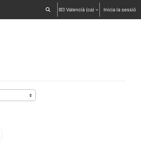
Valencià ‎(ca)‎
Inicia la sessió
Commuta l'entrada de la cerca
a 49
Pàgina següent