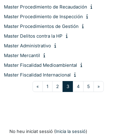
Master Procedimiento de Recaudación
Master Procedimiento de Inspección
Master Procedimientos de Gestión
Master Delitos contra la HP
Master Administrativo
Master Mercantil
Master Fiscalidad Medioambiental
Master Fiscalidad Internacional
Pàgina anterior
Pàgina 1
Pàgina 2
Pàgina 3
Pàgina 4
Pàgina 5
Pàgina següent
«
1
2
3
4
5
»
No heu iniciat sessió (
Inicia la sessió
)