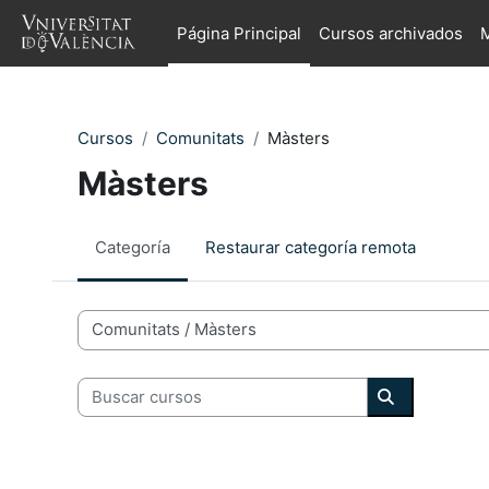
Salta al contenido principal
Página Principal
Cursos archivados
M
Cursos
Comunitats
Màsters
Màsters
Categoría
Restaurar categoría remota
Categorías de Cursos
Buscar cursos
Buscar curs