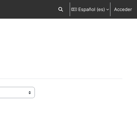
Español ‎(es)‎
Acceder
Selector de búsqueda de entrada