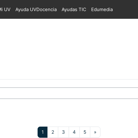
i UV
Ayuda UVDocencia
Ayudas TIC
Edumedia
os
Página 1
Página 2
Página 3
Página 4
Página 5
Siguiente página
1
2
3
4
5
»