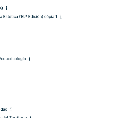
EQ
stética (16.ª Edición) còpia 1
Ecotoxicología
idad
del Territorio