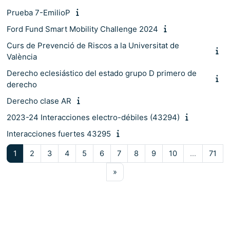
Prueba 7-EmilioP
Ford Fund Smart Mobility Challenge 2024
Curs de Prevenció de Riscos a la Universitat de
València
Derecho eclesiástico del estado grupo D primero de
derecho
Derecho clase AR
2023-24 Interacciones electro-débiles (43294)
Interacciones fuertes 43295
Pàgina 1
Pàgina 2
Pàgina 3
Pàgina 4
Pàgina 5
Pàgina 6
Pàgina 7
Pàgina 8
Pàgina 9
Pàgina 10
Pàg
1
2
3
4
5
6
7
8
9
10
…
71
Pàgina següent
»