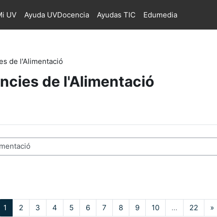
i UV
Ayuda UVDocencia
Ayudas TIC
Edumedia
es de l'Alimentació
ncies de l'Alimentació
os
Página 1
Página 2
Página 3
Página 4
Página 5
Página 6
Página 7
Página 8
Página 9
Página 10
Págin
S
1
2
3
4
5
6
7
8
9
10
…
22
»