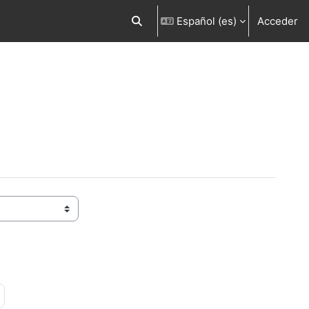
Español ‎(es)‎
Acceder
Selector de búsqueda de entrada
a 22
iguiente página