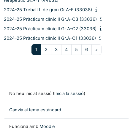
terapèutic Gr.A-T (44632)
2024-25 Treball fi de grau Gr.A-F (33038)
2024-25 Pràcticum clínic II Gr.A-C3 (33036)
2024-25 Pràcticum clínic II Gr.A-C2 (33036)
2024-25 Pràcticum clínic II Gr.A-C1 (33036)
Pàgina 1
Pàgina 2
Pàgina 3
Pàgina 4
Pàgina 5
Pàgina 6
Pàgina següent
1
2
3
4
5
6
»
No heu iniciat sessió (
Inicia la sessió
)
Canvia al tema estàndard.
Funciona amb
Moodle